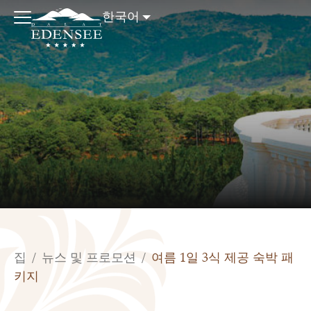
한국어
집
/
뉴스 및 프로모션
/
여름 1일 3식 제공 숙박 패
키지