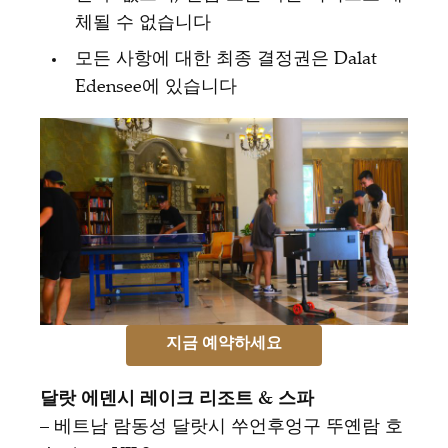
체될 수 없습니다
모든 사항에 대한 최종 결정권은 Dalat
Edensee에 있습니다
지금 예약하세요
달랏 에덴시 레이크 리조트 & 스파
– 베트남 람동성 달랏시 쑤언후엉구 뚜옌람 호