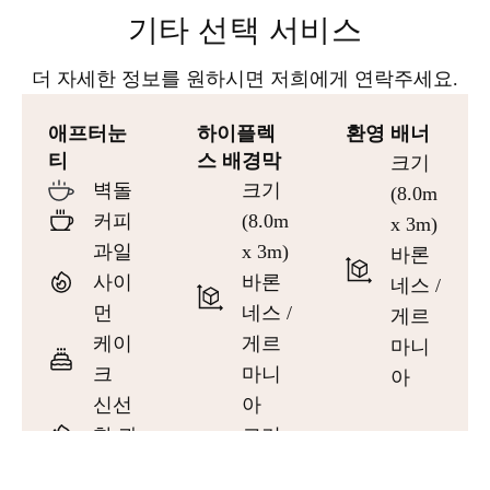
기타 선택 서비스
더 자세한 정보를 원하시면 저희에게 연락주세요.
애프터눈
하이플렉
환영 배너
티
스 배경막
크기
벽돌
크기
(8.0m
커피
(8.0m
x 3m)
과일
x 3m)
바론
사이
바론
네스 /
먼
네스 /
게르
케이
게르
마니
크
마니
아
신선
아
한 과
크기
일
(3.5m