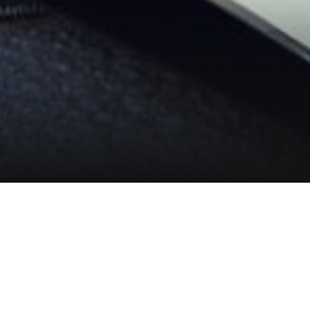
Hotel management software
LẦU THƯỢNG PANORAMA
Panorama Rooftop là điểm cao nhất của Dalat