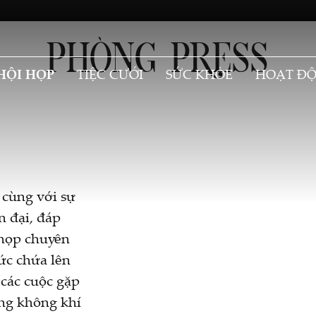
PHÒNG PRESS
HỘI HỌP
TIỆC CƯỚI
SỨC KHỎE
HOẠT Đ
 cùng với sự
n đại, đáp
 họp chuyên
ức chứa lên
 các cuộc gặp
ong không khí