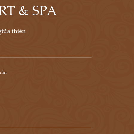
RT & SPA
iữa thiên
uân